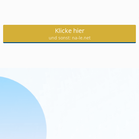
Klicke hier
und sonst: na-le.net