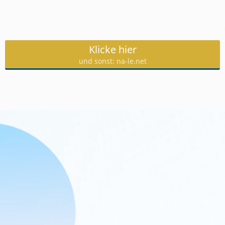
Klicke hier
und sonst: na-le.net